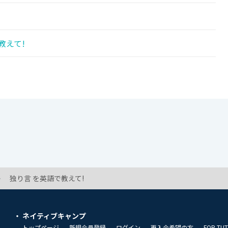
教えて!
独り言 を英語で教えて!
ネイティブキャンプ
トップページ
新規会員登録
ログイン
再入会希望の方
FOR TU