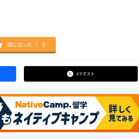
役に立った
｜
0
Xで
ポスト