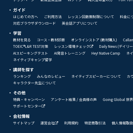
ガイド
はじめての方へ
ご利用方法
レッスン回数無制限について
料金に
対応ブラウザダウンロード
英会話アプリについて
学習
教材を見る
コース・教材診断
オンラインストア (教材購入)
Call
TOEIC®L&R TEST対策
レッスン環境チェック
Daily News (デイ
AIスピーキングテスト
AI発音トレーニング
Hey! Native Camp
ネ
ネイティブキャンプ留学
講師を探す
ランキング
みんなのレビュー
ネイティブスピーカーについて
カ
キャラクター先生について
その他
特典・キャンペーン
アンケート結果 / 会員様の声
Going Global
サポートセンター
会社情報
サイトマップ
運営会社
利用規約
特定商取引法
個人情報取扱