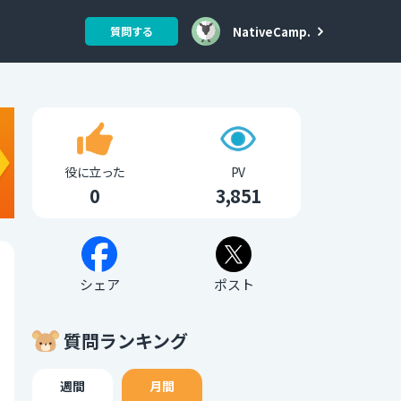
NativeCamp.
質問する
役に立った
PV
0
3,851
シェア
ポスト
質問ランキング
週間
月間