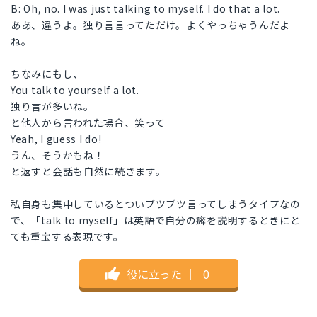
B: Oh, no. I was just talking to myself. I do that a lot.
ああ、違うよ。独り言言ってただけ。よくやっちゃうんだよ
ね。
ちなみにもし、
You talk to yourself a lot.
独り言が多いね。
と他人から言われた場合、笑って
Yeah, I guess I do!
うん、そうかもね！
と返すと会話も自然に続きます。
私自身も集中しているとついブツブツ言ってしまうタイプなの
で、「talk to myself」は英語で自分の癖を説明するときにと
ても重宝する表現です。
役に立った
｜
0