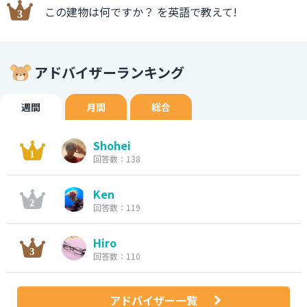
この建物は何ですか？ を英語で教えて!
アドバイザーランキング
週間
月間
総合
Shohei
回答数：138
Ken
回答数：119
Hiro
回答数：110
アドバイザー一覧