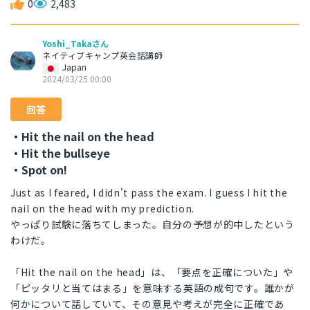
0
2,483
Yoshi_Takaさん
ネイティブキャンプ英会話講師
Japan
2024/03/25 00:00
回答
・Hit the nail on the head
・Hit the bullseye
・Spot on!
Just as I feared, I didn't pass the exam. I guess I hit the
nail on the head with my prediction.
やっぱり試験に落ちてしまった。自分の予想が的中したという
わけだ。
「Hit the nail on the head」は、「要点を正確についた」や
「ピッタリと当てはまる」を意味する英語の成句です。誰かが
何かについて話していて、その意見や考えが完全に正確であ