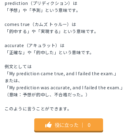
prediction（プリディクション）は
「予想」や「予測」という意味です。
comes true（カムズ トゥルー）は
「的中する」や「実現する」という意味です。
accurate（アキュラット）は
「正確な」や「的中した」という意味です。
例文としては
「My prediction came true, and I failed the exam.」
または、
「My prediction was accurate, and I failed the exam.」
（意味：予想が的中し、不合格だった。）
このように言うことができます。
役に立った
｜
0