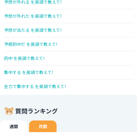
予想が外れる を英語で教えて!
予想が外れた を英語で教えて!
予想が当たる を英語で教えて!
予感的中だ を英語で教えて!
的中 を英語で教えて!
集中する を英語で教えて!
全力で集中する を英語で教えて!
質問ランキング
週間
月間