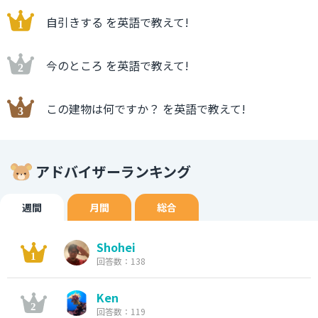
自引きする を英語で教えて!
今のところ を英語で教えて!
この建物は何ですか？ を英語で教えて!
アドバイザーランキング
週間
月間
総合
Shohei
回答数：138
Ken
回答数：119