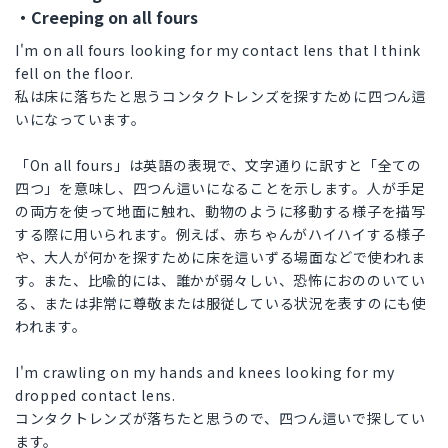
・Creeping on all fours
I'm on all fours looking for my contact lens that I think
fell on the floor.
私は床に落ちたと思うコンタクトレンズを探すために四つん這
いになっています。
「On all fours」は英語の表現で、文字通りに訳すと「全ての
四つ」を意味し、四つん這いになることを示します。人が手足
の両方を使って地面に触れ、動物のように移動する様子を描写
する際に用いられます。例えば、赤ちゃんがハイハイする様子
や、大人が何かを探すために床を這いずる場面などで使われま
す。また、比喩的には、誰かが弱々しい、恐怖におののいてい
る、または非常に尊敬または服従している状況を表すのにも使
われます。
I'm crawling on my hands and knees looking for my
dropped contact lens.
コンタクトレンズが落ちたと思うので、四つん這いで探してい
ます。