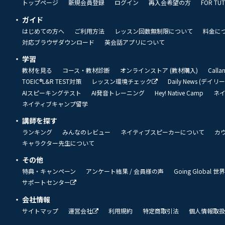
トップページ
新規会員登録
ログイン
再入会希望の方
FOR TU
ガイド
はじめての方へ
ご利用方法
レッスン回数無制限について
料金に
対応ブラウザダウンロード
英会話アプリについて
学習
教材を見る
コース・教材診断
オンラインストア (教材購入)
Call
TOEIC®L&R TEST対策
レッスン環境チェック
Daily News (デイ
AIスピーキングテスト
AI発音トレーニング
Hey! Native Camp
ネ
ネイティブキャンプ留学
講師を探す
ランキング
みんなのレビュー
ネイティブスピーカーについて
カ
キャラクター先生について
その他
特典・キャンペーン
アンケート結果 / 会員様の声
Going Global
サポートセンター
会社情報
サイトマップ
運営会社
利用規約
特定商取引法
個人情報取扱