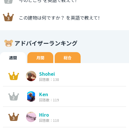
今のところ を英語で教えて!
この建物は何ですか？ を英語で教えて!
アドバイザーランキング
週間
月間
総合
Shohei
回答数：138
Ken
回答数：119
Hiro
回答数：110