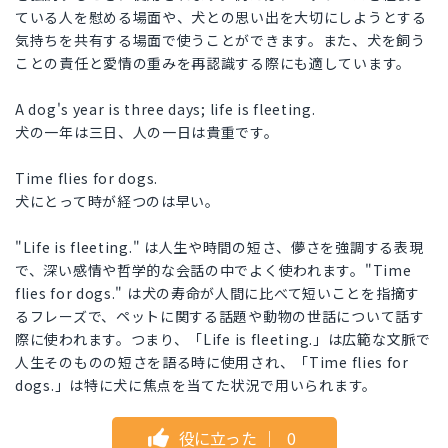
ている人を慰める場面や、犬との思い出を大切にしようとする
気持ちを共有する場面で使うことができます。また、犬を飼う
ことの責任と愛情の重みを再認識する際にも適しています。
A dog's year is three days; life is fleeting.
犬の一年は三日、人の一日は貴重です。
Time flies for dogs.
犬にとって時が経つのは早い。
"Life is fleeting." は人生や時間の短さ、儚さを強調する表現
で、深い感情や哲学的な会話の中でよく使われます。"Time
flies for dogs." は犬の寿命が人間に比べて短いことを指摘す
るフレーズで、ペットに関する話題や動物の世話について話す
際に使われます。つまり、「Life is fleeting.」は広範な文脈で
人生そのものの短さを語る時に使用され、「Time flies for
dogs.」は特に犬に焦点を当てた状況で用いられます。
役に立った
｜
0