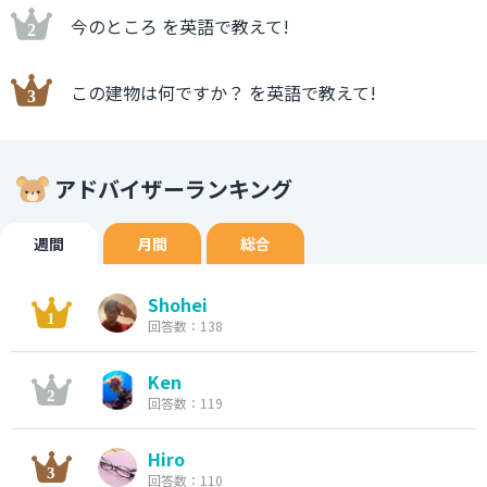
今のところ を英語で教えて!
この建物は何ですか？ を英語で教えて!
アドバイザーランキング
週間
月間
総合
Shohei
回答数：138
Ken
回答数：119
Hiro
回答数：110