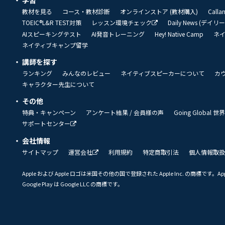
学習
教材を見る
コース・教材診断
オンラインストア (教材購入)
Call
TOEIC®L&R TEST対策
レッスン環境チェック
Daily News (デイ
AIスピーキングテスト
AI発音トレーニング
Hey! Native Camp
ネ
ネイティブキャンプ留学
講師を探す
ランキング
みんなのレビュー
ネイティブスピーカーについて
カ
キャラクター先生について
その他
特典・キャンペーン
アンケート結果 / 会員様の声
Going Global
サポートセンター
会社情報
サイトマップ
運営会社
利用規約
特定商取引法
個人情報取扱
Apple および Apple ロゴは米国その他の国で登録された Apple Inc. の商標です。App 
Google Play は Google LLC の商標です。