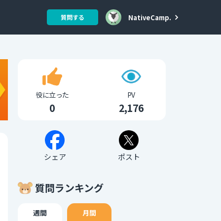
NativeCamp.
質問する
役に立った
PV
0
2,176
シェア
ポスト
質問ランキング
週間
月間