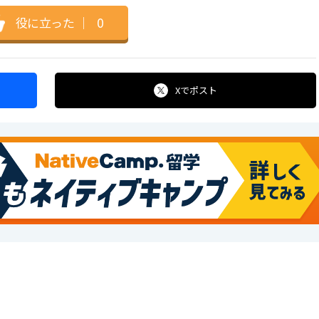
役に立った
｜
0
Xで
ポスト