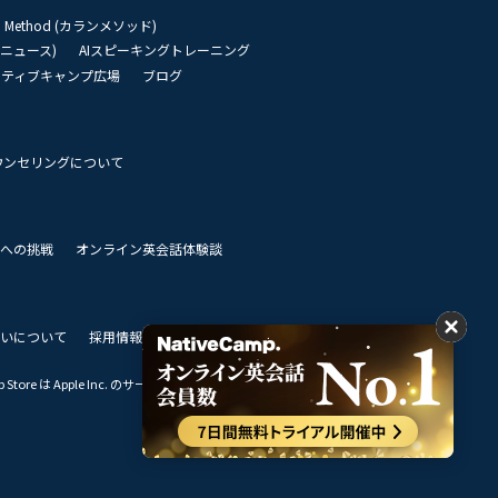
an Method (カランメソッド)
リーニュース)
AIスピーキングトレーニング
イティブキャンプ広場
ブログ
ウンセリングについて
 世界への挑戦
オンライン英会話体験談
いについて
採用情報
私達のビジョン
Store は Apple Inc. のサービスマークです。