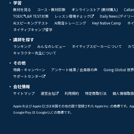
学習
教材を見る
コース・教材診断
オンラインストア (教材購入)
Call
TOEIC®L&R TEST対策
レッスン環境チェック
Daily News (デイ
AIスピーキングテスト
AI発音トレーニング
Hey! Native Camp
ネ
ネイティブキャンプ留学
講師を探す
ランキング
みんなのレビュー
ネイティブスピーカーについて
カ
キャラクター先生について
その他
特典・キャンペーン
アンケート結果 / 会員様の声
Going Global
サポートセンター
会社情報
サイトマップ
運営会社
利用規約
特定商取引法
個人情報取扱
Apple および Apple ロゴは米国その他の国で登録された Apple Inc. の商標です。App 
Google Play は Google LLC の商標です。