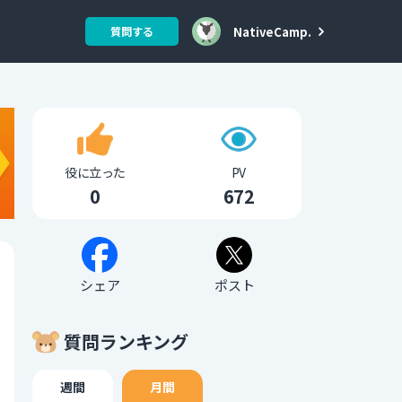
NativeCamp.
質問する
役に立った
PV
0
672
シェア
ポスト
質問ランキング
週間
月間