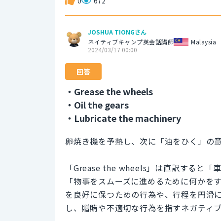
0
672
JOSHUA TIONGさん
ネイティブキャンプ英会話講師
Malaysia
2024/03/17 00:00
回答
・Grease the wheels
・Oil the gears
・Lubricate the machinery
卵焼き機を予熱し、次に「油をひく」の意味でgr
「Grease the wheels」は直訳
「物事をスムーズに進めるために何かを
を良好に保つための行為や、行程を円滑
し、贈賄や不適切な行為を指すネガティ