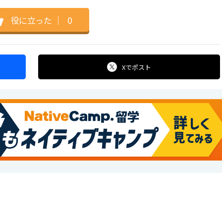
役に立った
｜
0
Xで
ポスト