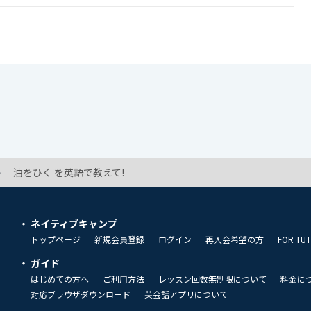
油をひく を英語で教えて!
ネイティブキャンプ
トップページ
新規会員登録
ログイン
再入会希望の方
FOR TU
ガイド
はじめての方へ
ご利用方法
レッスン回数無制限について
料金に
対応ブラウザダウンロード
英会話アプリについて