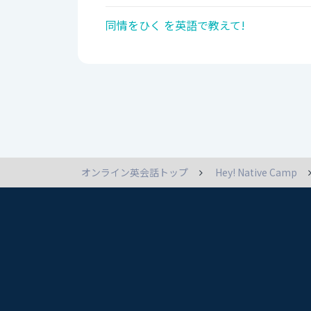
同情をひく を英語で教えて!
オンライン英会話トップ
Hey! Native Camp