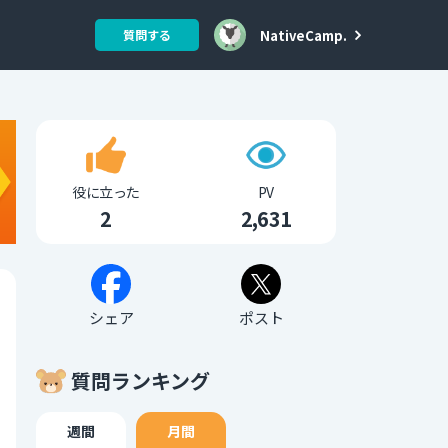
NativeCamp.
質問する
役に立った
PV
2
2,631
シェア
ポスト
質問ランキング
週間
月間