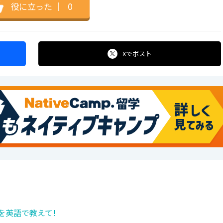
役に立った
｜
0
Xで
ポスト
を英語で教えて!