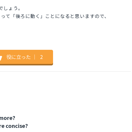
言えるでしょう。
とって「後ろに動く」ことになると思いますので、
。
役に立った
｜
2
 more?
re concise?