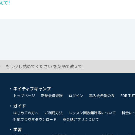
えて!
もう少し詰めてください を英語で教えて!
ネイティブキャンプ
トップページ
新規会員登録
ログイン
再入会希望の方
FOR TU
ガイド
はじめての方へ
ご利用方法
レッスン回数無制限について
料金に
対応ブラウザダウンロード
英会話アプリについて
学習