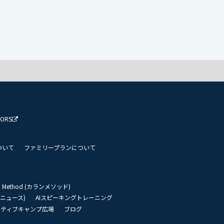
TORS
ついて
ファミリープランについて
an Method (カランメソッド)
リーニュース)
AIスピーキングトレーニング
イティブキャンプ広場
ブログ