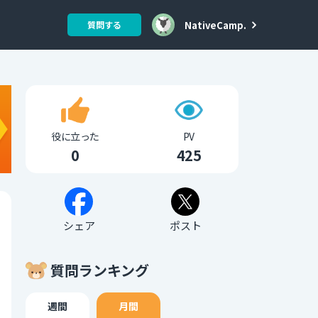
NativeCamp.
質問する
役に立った
PV
0
425
シェア
ポスト
質問ランキング
週間
月間