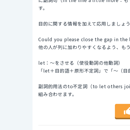
す。
目的に関する情報を加えて応用しましょ
Could you please close the gap in the l
他の人が列に加わりやすくなるよう、も
let：～をさせる（使役動詞の他動詞）
「let＋目的語＋原形不定詞」で「～（
副詞的用法のto不定詞（to let others
組み合わせます。