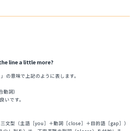
he line a little more?
？」の意味で上記のように表します。
複合動詞）
も良いです。
三文型（主語［you］＋動詞［close］＋目的語［gap］）
 more：もう少し列を）で、丁寧表現の副詞（please）を付加しま