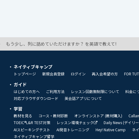
もう少し、列に詰めていただけますか？ を英語で教えて!
ネイティブキャンプ
トップページ
新規会員登録
ログイン
再入会希望の方
FOR TU
ガイド
はじめての方へ
ご利用方法
レッスン回数無制限について
料金に
対応ブラウザダウンロード
英会話アプリについて
学習
教材を見る
コース・教材診断
オンラインストア (教材購入)
Call
TOEIC®L&R TEST対策
レッスン環境チェック
Daily News (デイ
AIスピーキングテスト
AI発音トレーニング
Hey! Native Camp
ネ
ネイティブキャンプ留学