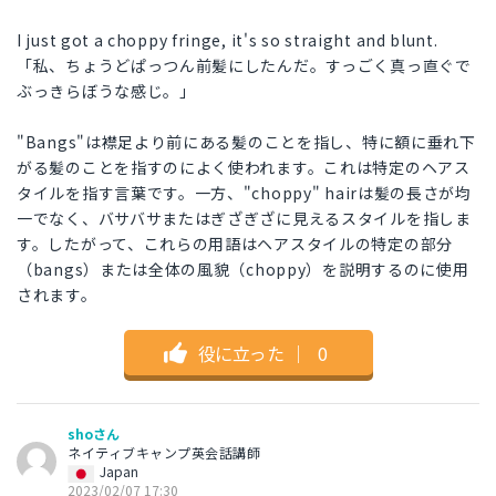
I just got a choppy fringe, it's so straight and blunt.
「私、ちょうどぱっつん前髪にしたんだ。すっごく真っ直ぐで
ぶっきらぼうな感じ。」
"Bangs"は襟足より前にある髪のことを指し、特に額に垂れ下
がる髪のことを指すのによく使われます。これは特定のヘアス
タイルを指す言葉です。一方、"choppy" hairは髪の長さが均
一でなく、バサバサまたはぎざぎざに見えるスタイルを指しま
す。したがって、これらの用語はヘアスタイルの特定の部分
（bangs）または全体の風貌（choppy）を説明するのに使用
されます。
役に立った
｜
0
shoさん
ネイティブキャンプ英会話講師
Japan
2023/02/07 17:30