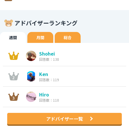
アドバイザーランキング
週間
月間
総合
Shohei
回答数：138
Ken
回答数：119
Hiro
回答数：110
アドバイザー一覧