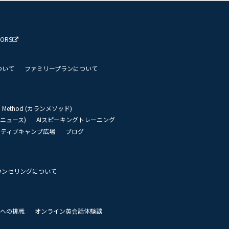
TORS
ついて
ファミリープランについて
an Method (カランメソッド)
リーニュース)
AIスピーキングトレーニング
イティブキャンプ広場
ブログ
ウンセリングについて
 世界への挑戦
オンライン英会話体験談