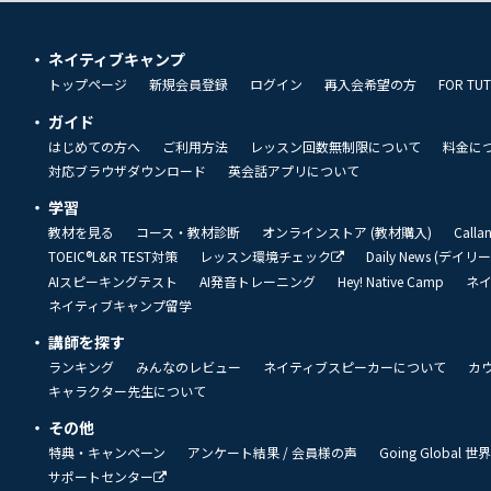
ネイティブキャンプ
トップページ
新規会員登録
ログイン
再入会希望の方
FOR TU
ガイド
はじめての方へ
ご利用方法
レッスン回数無制限について
料金に
対応ブラウザダウンロード
英会話アプリについて
学習
教材を見る
コース・教材診断
オンラインストア (教材購入)
Call
TOEIC®L&R TEST対策
レッスン環境チェック
Daily News (デイ
AIスピーキングテスト
AI発音トレーニング
Hey! Native Camp
ネ
ネイティブキャンプ留学
講師を探す
ランキング
みんなのレビュー
ネイティブスピーカーについて
カ
キャラクター先生について
その他
特典・キャンペーン
アンケート結果 / 会員様の声
Going Global
サポートセンター