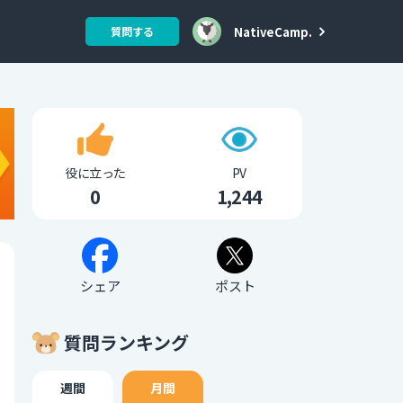
NativeCamp.
質問する
役に立った
PV
0
1,244
シェア
ポスト
質問ランキング
週間
月間