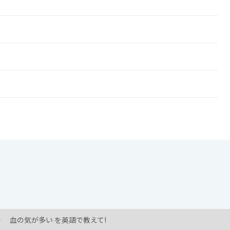
!
血の気が多い を英語で教えて!