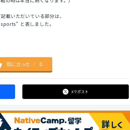
観戦の時は本当に熱くなります。）
ご記載いただいている部分は、
hing sports" と表しました。
役に立った
｜
0
Xで
ポスト