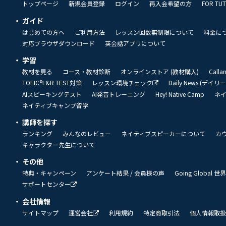
トップページ
新規会員登録
ログイン
再入会希望の方
FOR TU
ガイド
はじめての方へ
ご利用方法
レッスン回数無制限について
料金に
対応ブラウザダウンロード
英会話アプリについて
学習
教材を見る
コース・教材診断
オンラインストア (教材購入)
Call
TOEIC®L&R TEST対策
レッスン環境チェック
Daily News (デイ
AIスピーキングテスト
AI発音トレーニング
Hey! Native Camp
ネ
ネイティブキャンプ留学
講師を探す
ランキング
みんなのレビュー
ネイティブスピーカーについて
カ
キャラクター先生について
その他
特典・キャンペーン
アンケート結果 / 会員様の声
Going Global
サポートセンター
会社情報
サイトマップ
運営会社
利用規約
特定商取引法
個人情報取扱