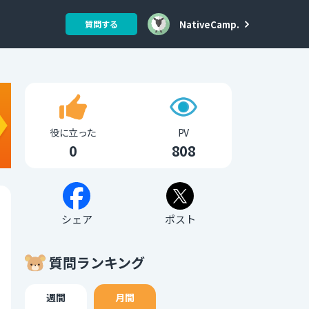
NativeCamp.
質問する
役に立った
PV
0
808
シェア
ポスト
質問ランキング
週間
月間