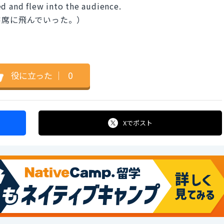
ed and flew into the audience.
客席に飛んでいった。）
役に立った
｜
0
Xで
ポスト