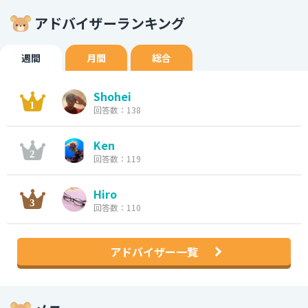
アドバイザーランキング
週間
月間
総合
Shohei
回答数：138
Ken
回答数：119
Hiro
回答数：110
アドバイザー一覧