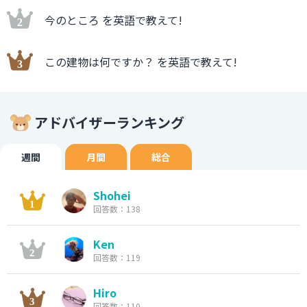
今のところ を英語で教えて!
この建物は何ですか？ を英語で教えて!
アドバイザーランキング
週間
月間
総合
Shohei
回答数：138
Ken
回答数：119
Hiro
回答数：110