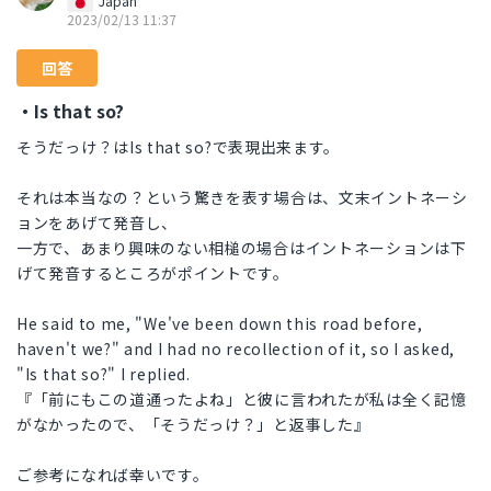
Japan
2023/02/13 11:37
回答
・Is that so?
そうだっけ？はIs that so?で表現出来ます。
それは本当なの？という驚きを表す場合は、文末イントネーシ
ョンをあげて発音し、
一方で、あまり興味のない相槌の場合はイントネーションは下
げて発音するところがポイントです。
He said to me, "We've been down this road before,
haven't we?" and I had no recollection of it, so I asked,
"Is that so?" I replied.
『「前にもこの道通ったよね」と彼に言われたが私は全く記憶
がなかったので、「そうだっけ？」と返事した』
ご参考になれば幸いです。