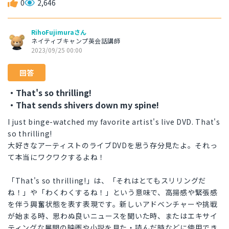
0
2,646
RihoFujimuraさん
ネイティブキャンプ英会話講師
2023/09/25 00:00
回答
・That's so thrilling!
・That sends shivers down my spine!
I just binge-watched my favorite artist's live DVD. That's
so thrilling!
大好きなアーティストのライブDVDを思う存分見たよ。それっ
て本当にワクワクするよね！
「That's so thrilling!」は、「それはとてもスリリングだ
ね！」や「わくわくするね！」という意味で、高揚感や緊張感
を伴う興奮状態を表す表現です。新しいアドベンチャーや挑戦
が始まる時、思わぬ良いニュースを聞いた時、またはエキサイ
ティングな展開の映画や小説を見た・読んだ時などに使用でき