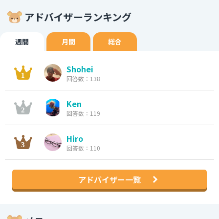
アドバイザーランキング
週間
月間
総合
Shohei
回答数：138
Ken
回答数：119
Hiro
回答数：110
アドバイザー一覧