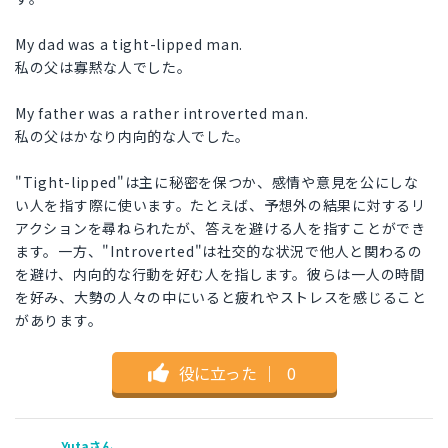
My dad was a tight-lipped man.
私の父は寡黙な人でした。
My father was a rather introverted man.
私の父はかなり内向的な人でした。
"Tight-lipped"は主に秘密を保つか、感情や意見を公にしな
い人を指す際に使います。たとえば、予想外の結果に対するリ
アクションを尋ねられたが、答えを避ける人を指すことができ
ます。一方、"Introverted"は社交的な状況で他人と関わるの
を避け、内向的な行動を好む人を指します。彼らは一人の時間
を好み、大勢の人々の中にいると疲れやストレスを感じること
があります。
役に立った
｜
0
Yutaさん