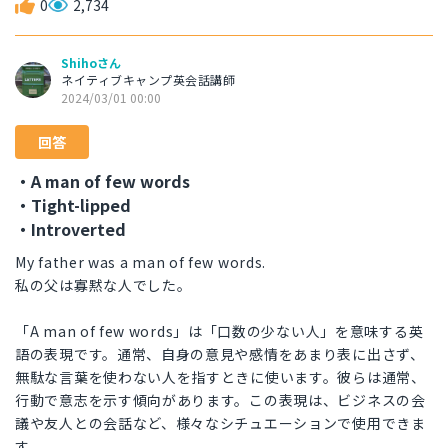
0
2,734
Shihoさん
ネイティブキャンプ英会話講師
2024/03/01 00:00
回答
・A man of few words
・Tight-lipped
・Introverted
My father was a man of few words.
私の父は寡黙な人でした。
「A man of few words」は「口数の少ない人」を意味する英
語の表現です。通常、自身の意見や感情をあまり表に出さず、
無駄な言葉を使わない人を指すときに使います。彼らは通常、
行動で意志を示す傾向があります。この表現は、ビジネスの会
議や友人との会話など、様々なシチュエーションで使用できま
す。