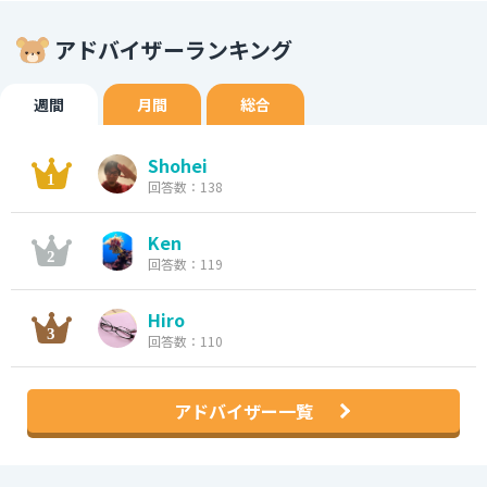
アドバイザーランキング
週間
月間
総合
Shohei
回答数：138
Ken
回答数：119
Hiro
回答数：110
アドバイザー一覧