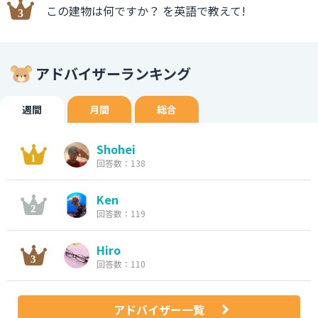
この建物は何ですか？ を英語で教えて!
アドバイザーランキング
週間
月間
総合
Shohei
回答数：138
Ken
回答数：119
Hiro
回答数：110
アドバイザー一覧