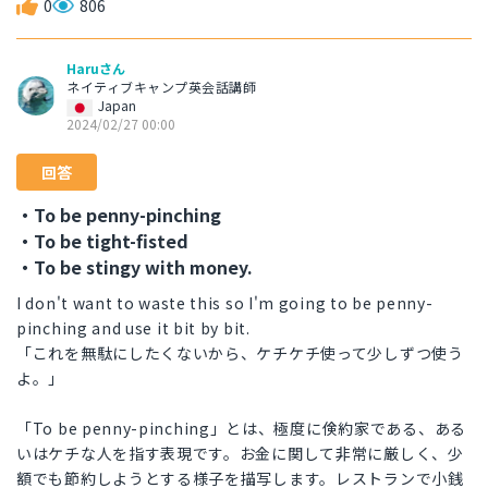
0
806
Haruさん
ネイティブキャンプ英会話講師
Japan
2024/02/27 00:00
回答
・To be penny-pinching
・To be tight-fisted
・To be stingy with money.
I don't want to waste this so I'm going to be penny-
pinching and use it bit by bit.
「これを無駄にしたくないから、ケチケチ使って少しずつ使う
よ。」
「To be penny-pinching」とは、極度に倹約家である、ある
いはケチな人を指す表現です。お金に関して非常に厳しく、少
額でも節約しようとする様子を描写します。レストランで小銭