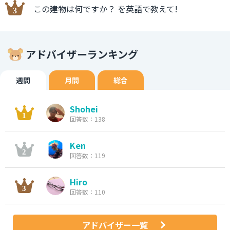
この建物は何ですか？ を英語で教えて!
アドバイザーランキング
週間
月間
総合
Shohei
回答数：138
Ken
回答数：119
Hiro
回答数：110
アドバイザー一覧