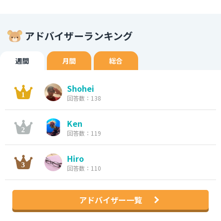
アドバイザーランキング
週間
月間
総合
Shohei
回答数：138
Ken
回答数：119
Hiro
回答数：110
アドバイザー一覧