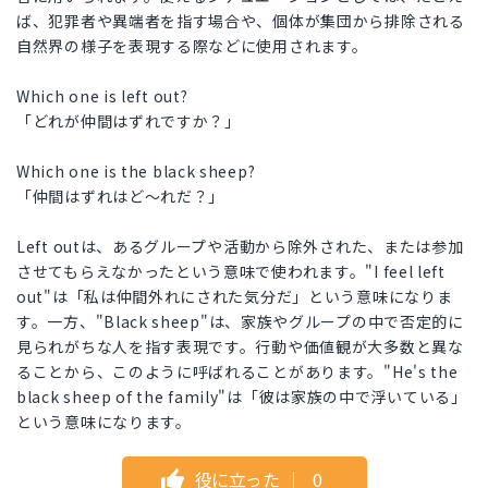
ば、犯罪者や異端者を指す場合や、個体が集団から排除される
自然界の様子を表現する際などに使用されます。
Which one is left out?
「どれが仲間はずれですか？」
Which one is the black sheep?
「仲間はずれはど〜れだ？」
Left outは、あるグループや活動から除外された、または参加
させてもらえなかったという意味で使われます。"I feel left
out"は「私は仲間外れにされた気分だ」という意味になりま
す。一方、"Black sheep"は、家族やグループの中で否定的に
見られがちな人を指す表現です。行動や価値観が大多数と異な
ることから、このように呼ばれることがあります。"He's the
black sheep of the family"は「彼は家族の中で浮いている」
という意味になります。
役に立った
｜
0