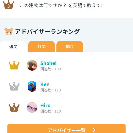
この建物は何ですか？ を英語で教えて!
アドバイザーランキング
週間
月間
総合
Shohei
回答数：138
Ken
回答数：119
Hiro
回答数：110
アドバイザー一覧