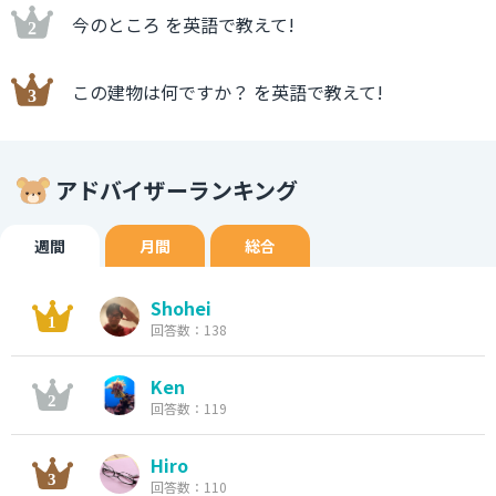
今のところ を英語で教えて!
この建物は何ですか？ を英語で教えて!
アドバイザーランキング
週間
月間
総合
Shohei
回答数：138
Ken
回答数：119
Hiro
回答数：110