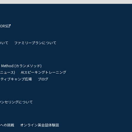
TORS
ついて
ファミリープランについて
an Method (カランメソッド)
リーニュース)
AIスピーキングトレーニング
イティブキャンプ広場
ブログ
ウンセリングについて
 世界への挑戦
オンライン英会話体験談