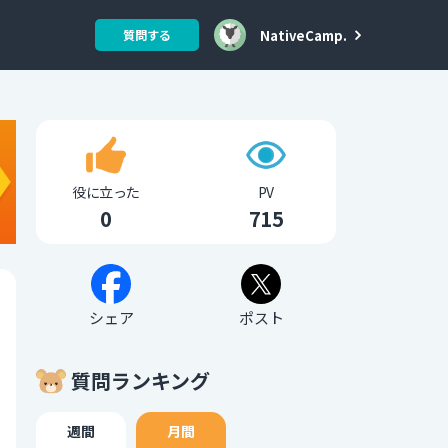
NativeCamp.
質問する
役に立った
PV
0
715
シェア
ポスト
質問ランキング
週間
月間