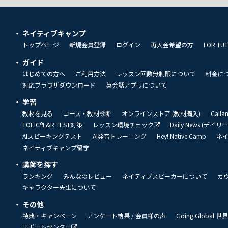
ネイティブキャンプ
トップページ
新規会員登録
ログイン
再入会希望の方
FOR TU
ガイド
はじめての方へ
ご利用方法
レッスン回数無制限について
料金に
対応ブラウザダウンロード
英会話アプリについて
学習
教材を見る
コース・教材診断
オンラインストア (教材購入)
Call
TOEIC®L&R TEST対策
レッスン環境チェック
Daily News (デイ
AIスピーキングテスト
AI発音トレーニング
Hey! Native Camp
ネ
ネイティブキャンプ留学
講師を探す
ランキング
みんなのレビュー
ネイティブスピーカーについて
カ
キャラクター先生について
その他
特典・キャンペーン
アンケート結果 / 会員様の声
Going Global
サポートセンター