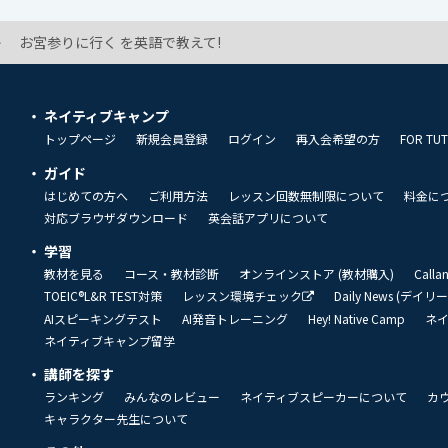
お宮参りに行く を英語で教えて!
ネイティブキャンプ
トップページ
新規会員登録
ログイン
再入会希望の方
FOR TU
ガイド
はじめての方へ
ご利用方法
レッスン回数無制限について
料金に
対応ブラウザダウンロード
英会話アプリについて
学習
教材を見る
コース・教材診断
オンラインストア (教材購入)
Call
TOEIC®L&R TEST対策
レッスン環境チェック
Daily News (デイ
AIスピーキングテスト
AI発音トレーニング
Hey! Native Camp
ネ
ネイティブキャンプ留学
講師を探す
ランキング
みんなのレビュー
ネイティブスピーカーについて
カ
キャラクター先生について