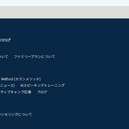
TORS
ついて
ファミリープランについて
an Method (カランメソッド)
リーニュース)
AIスピーキングトレーニング
イティブキャンプ広場
ブログ
ウンセリングについて