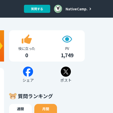
NativeCamp.
質問する
役に立った
PV
0
1,749
シェア
ポスト
質問ランキング
週間
月間