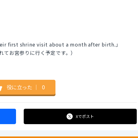
ir first shrine visit about a month after birth.」
れてお宮参りに行く予定です。）
役に立った
｜
0
Xで
ポスト