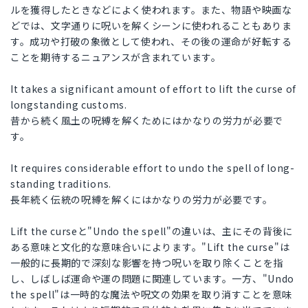
ルを獲得したときなどによく使われます。また、物語や映画な
どでは、文字通りに呪いを解くシーンに使われることもありま
す。成功や打破の象徴として使われ、その後の運命が好転する
ことを期待するニュアンスが含まれています。
It takes a significant amount of effort to lift the curse of
longstanding customs.
昔から続く風土の呪縛を解くためにはかなりの労力が必要で
す。
It requires considerable effort to undo the spell of long-
standing traditions.
長年続く伝統の呪縛を解くにはかなりの労力が必要です。
Lift the curseと"Undo the spell"の違いは、主にその背後に
ある意味と文化的な意味合いによります。"Lift the curse"は
一般的に長期的で深刻な影響を持つ呪いを取り除くことを指
し、しばしば運命や運の問題に関連しています。一方、"Undo
the spell"は一時的な魔法や呪文の効果を取り消すことを意味