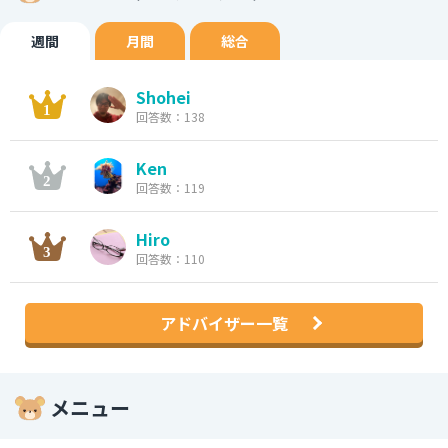
週間
月間
総合
Shohei
回答数：138
Ken
回答数：119
Hiro
回答数：110
アドバイザー一覧
メニュー