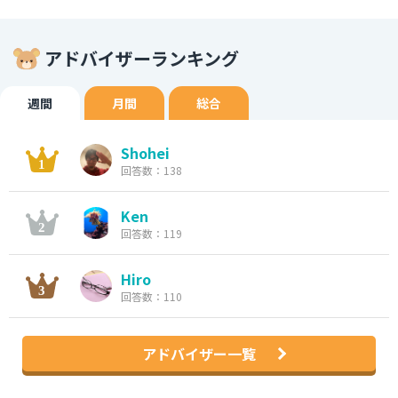
アドバイザーランキング
週間
月間
総合
Shohei
回答数：138
Ken
回答数：119
Hiro
回答数：110
アドバイザー一覧