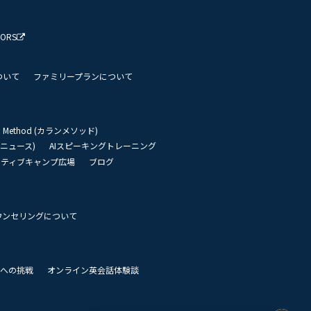
TORS
ついて
ファミリープランについて
an Method (カランメソッド)
リーニュース)
AIスピーキングトレーニング
イティブキャンプ広場
ブログ
ウンセリングについて
 世界への挑戦
オンライン英会話体験談