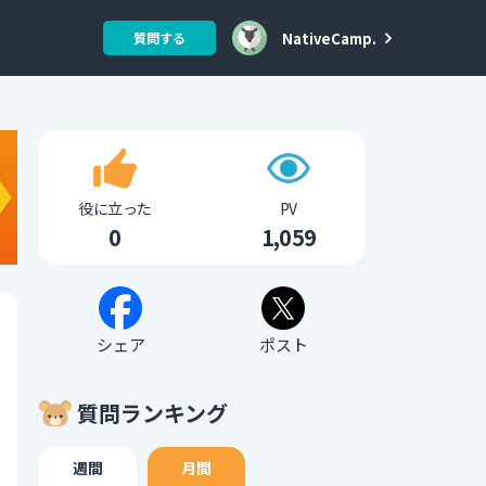
NativeCamp.
質問する
役に立った
PV
0
1,059
シェア
ポスト
質問ランキング
週間
月間