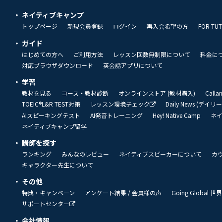
ネイティブキャンプ
トップページ
新規会員登録
ログイン
再入会希望の方
FOR TU
ガイド
はじめての方へ
ご利用方法
レッスン回数無制限について
料金に
対応ブラウザダウンロード
英会話アプリについて
学習
教材を見る
コース・教材診断
オンラインストア (教材購入)
Call
TOEIC®L&R TEST対策
レッスン環境チェック
Daily News (デイ
AIスピーキングテスト
AI発音トレーニング
Hey! Native Camp
ネ
ネイティブキャンプ留学
講師を探す
ランキング
みんなのレビュー
ネイティブスピーカーについて
カ
キャラクター先生について
その他
特典・キャンペーン
アンケート結果 / 会員様の声
Going Global
サポートセンター
会社情報