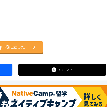
役に立った
｜
0
Xで
ポスト