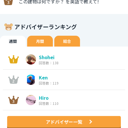
この建物は何ですか？ を英語で教えて!
アドバイザーランキング
週間
月間
総合
Shohei
回答数：138
Ken
回答数：119
Hiro
回答数：110
アドバイザー一覧