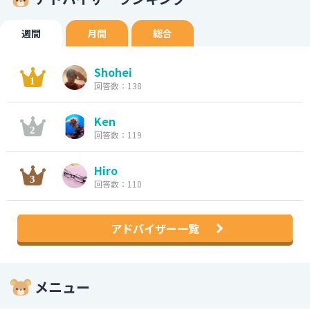
週間
月間
総合
Shohei
回答数：138
Ken
回答数：119
Hiro
回答数：110
アドバイザー一覧
メニュー