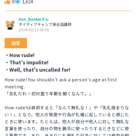
0
1,624
Ann_Bankerさん
ネイティブキャンプ英会話講師
2024/02/11 00:00
回答
・How rude!
・That's impolite!
・Well, that's uncalled for!
How rude! You shouldn't ask a person's age at first
meeting.
「失礼だわ！初対面で年齢を聞くなんて。」
How rude!は直訳すると「なんて無礼な！」や「失礼極まりな
い！」となり、他人の態度や行為が礼儀に反していると感じた
ときに使います。たとえば、他人が自分や他人に対して無礼な
言葉を使ったり、自分の物を勝手に使ったりするときなどに使
う表現です。また、あまりにも無礼な行為に対しては皮肉や軽