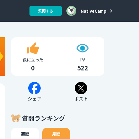
NativeCamp.
質問する
役に立った
PV
0
522
シェア
ポスト
質問ランキング
週間
月間