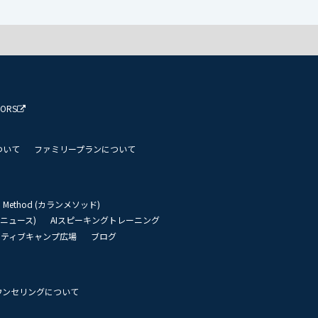
TORS
ついて
ファミリープランについて
an Method (カランメソッド)
リーニュース)
AIスピーキングトレーニング
イティブキャンプ広場
ブログ
ウンセリングについて