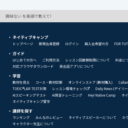
興味ない を英語で教えて!
ネイティブキャンプ
トップページ
新規会員登録
ログイン
再入会希望の方
FOR TU
ガイド
はじめての方へ
ご利用方法
レッスン回数無制限について
料金に
対応ブラウザダウンロード
英会話アプリについて
学習
教材を見る
コース・教材診断
オンラインストア (教材購入)
Call
TOEIC®L&R TEST対策
レッスン環境チェック
Daily News (デイ
AIスピーキングテスト
AI発音トレーニング
Hey! Native Camp
ネ
ネイティブキャンプ留学
講師を探す
ランキング
みんなのレビュー
ネイティブスピーカーについて
カ
キャラクター先生について