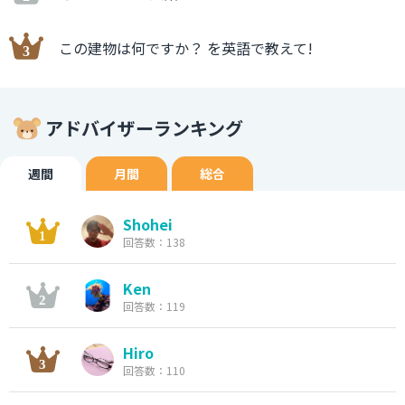
この建物は何ですか？ を英語で教えて!
アドバイザーランキング
週間
月間
総合
Shohei
回答数：138
Ken
回答数：119
Hiro
回答数：110