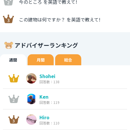
今のところ を英語で教えて!
この建物は何ですか？ を英語で教えて!
アドバイザーランキング
週間
月間
総合
Shohei
回答数：138
Ken
回答数：119
Hiro
回答数：110