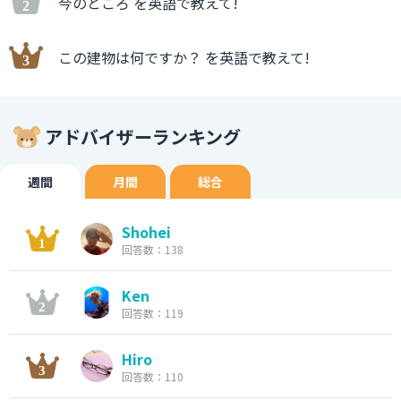
今のところ を英語で教えて!
この建物は何ですか？ を英語で教えて!
アドバイザーランキング
週間
月間
総合
Shohei
回答数：138
Ken
回答数：119
Hiro
回答数：110