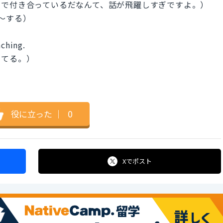
けで付き合っているだなんて、話が飛躍しすぎですよ。）
ま〜する）
aching.
ぎてる。）
役に立った
｜
0
Xで
ポスト