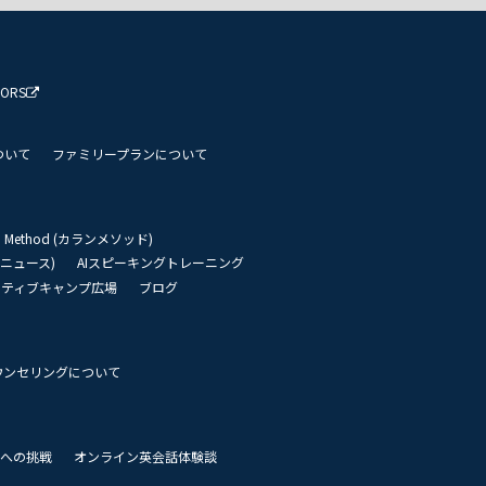
TORS
ついて
ファミリープランについて
an Method (カランメソッド)
リーニュース)
AIスピーキングトレーニング
イティブキャンプ広場
ブログ
ウンセリングについて
 世界への挑戦
オンライン英会話体験談