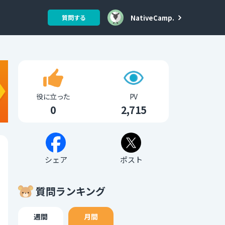
NativeCamp.
質問する
役に立った
PV
0
2,715
シェア
ポスト
質問ランキング
週間
月間