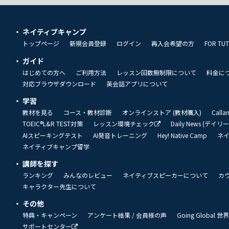
ネイティブキャンプ
トップページ
新規会員登録
ログイン
再入会希望の方
FOR TU
ガイド
はじめての方へ
ご利用方法
レッスン回数無制限について
料金に
対応ブラウザダウンロード
英会話アプリについて
学習
教材を見る
コース・教材診断
オンラインストア (教材購入)
Call
TOEIC®L&R TEST対策
レッスン環境チェック
Daily News (デイ
AIスピーキングテスト
AI発音トレーニング
Hey! Native Camp
ネ
ネイティブキャンプ留学
講師を探す
ランキング
みんなのレビュー
ネイティブスピーカーについて
カ
キャラクター先生について
その他
特典・キャンペーン
アンケート結果 / 会員様の声
Going Global
サポートセンター