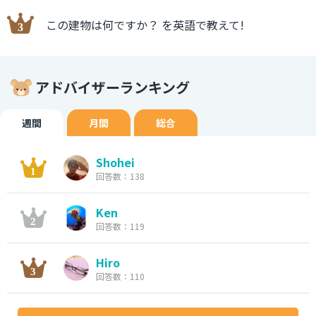
この建物は何ですか？ を英語で教えて!
アドバイザーランキング
週間
月間
総合
Shohei
回答数：138
Ken
回答数：119
Hiro
回答数：110