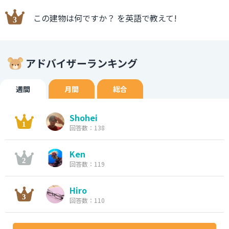
この建物は何ですか？ を英語で教えて!
アドバイザーランキング
週間
月間
総合
Shohei
回答数：138
Ken
回答数：119
Hiro
回答数：110