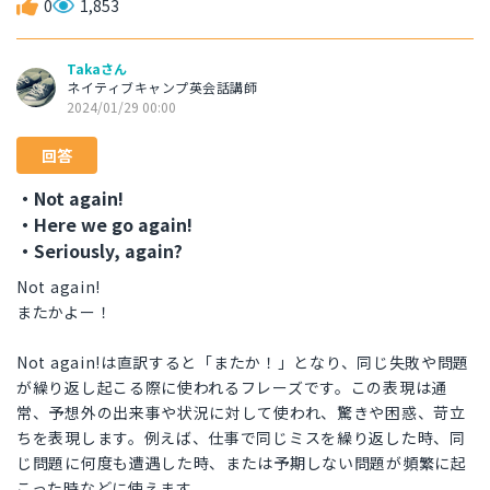
0
1,853
Takaさん
ネイティブキャンプ英会話講師
2024/01/29 00:00
回答
・Not again!
・Here we go again!
・Seriously, again?
Not again!
またかよー！
Not again!は直訳すると「またか！」となり、同じ失敗や問題
が繰り返し起こる際に使われるフレーズです。この表現は通
常、予想外の出来事や状況に対して使われ、驚きや困惑、苛立
ちを表現します。例えば、仕事で同じミスを繰り返した時、同
じ問題に何度も遭遇した時、または予期しない問題が頻繁に起
こった時などに使えます。