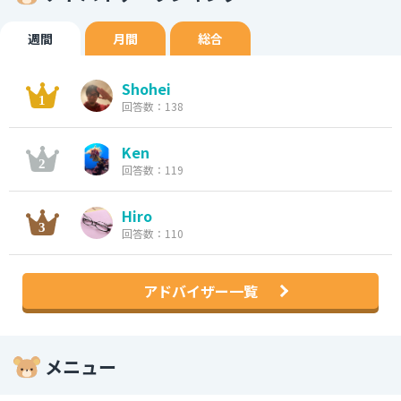
週間
月間
総合
Shohei
回答数：138
Ken
回答数：119
Hiro
回答数：110
アドバイザー一覧
メニュー