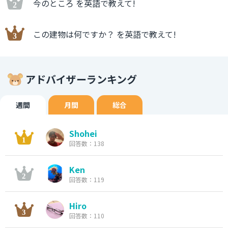
今のところ を英語で教えて!
この建物は何ですか？ を英語で教えて!
アドバイザーランキング
週間
月間
総合
Shohei
回答数：138
Ken
回答数：119
Hiro
回答数：110