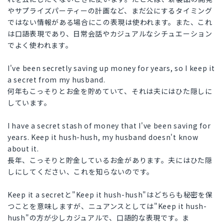
やサプライズパーティーの計画など、まだ公にするタイミング
ではない情報がある場合にこの表現は使われます。また、これ
は口語表現であり、日常会話やカジュアルなシチュエーション
でよく使われます。
I've been secretly saving up money for years, so I keep it
a secret from my husband.
何年もこっそりとお金を貯めていて、それは夫にはひた隠しに
しています。
I have a secret stash of money that I've been saving for
years. Keep it hush-hush, my husband doesn't know
about it.
長年、こっそりと貯金しているお金があります。夫にはひた隠
しにしてください、これを知らないのです。
Keep it a secretと"Keep it hush-hush"はどちらも秘密を保
つことを意味しますが、ニュアンスとしては"Keep it hush-
hush"の方が少しカジュアルで、口語的な表現です。ま