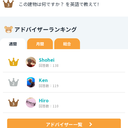
この建物は何ですか？ を英語で教えて!
アドバイザーランキング
週間
月間
総合
Shohei
回答数：138
Ken
回答数：119
Hiro
回答数：110
アドバイザー一覧