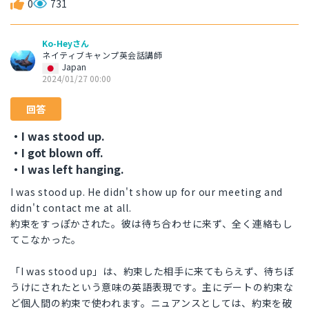
0
731
Ko-Heyさん
ネイティブキャンプ英会話講師
Japan
2024/01/27 00:00
回答
・I was stood up.
・I got blown off.
・I was left hanging.
I was stood up. He didn't show up for our meeting and
didn't contact me at all.
約束をすっぽかされた。彼は待ち合わせに来ず、全く連絡もし
てこなかった。
「I was stood up」は、約束した相手に来てもらえず、待ちぼ
うけにされたという意味の英語表現です。主にデートの約束な
ど個人間の約束で使われます。ニュアンスとしては、約束を破