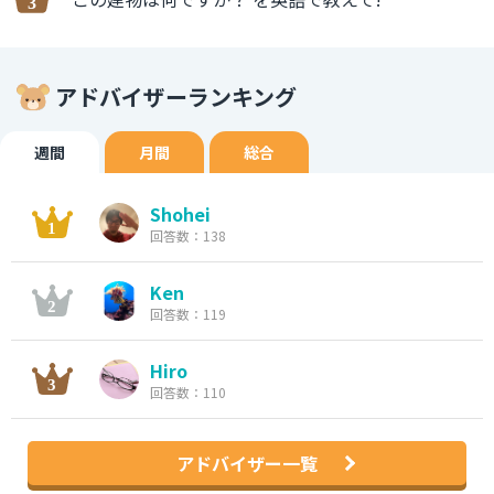
アドバイザーランキング
週間
月間
総合
Shohei
回答数：138
Ken
回答数：119
Hiro
回答数：110
アドバイザー一覧