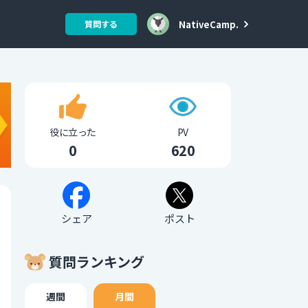
NativeCamp.
質問する
役に立った
PV
0
620
シェア
ポスト
質問ランキング
週間
月間