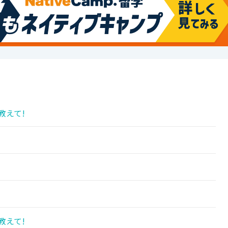
教えて!
!
教えて!