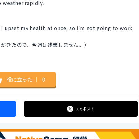
e weather rapidly.
 I upset my health at once, so I'm not going to work
調がきたので、今週は残業しません。）
役に立った
｜
0
Xで
ポスト