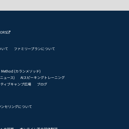
TORS
ついて
ファミリープランについて
an Method (カランメソッド)
リーニュース)
AIスピーキングトレーニング
イティブキャンプ広場
ブログ
ウンセリングについて
 世界への挑戦
オンライン英会話体験談