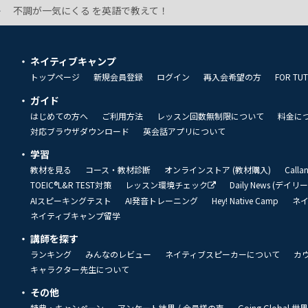
不調が一気にくる を英語で教えて！
ネイティブキャンプ
トップページ
新規会員登録
ログイン
再入会希望の方
FOR TU
ガイド
はじめての方へ
ご利用方法
レッスン回数無制限について
料金に
対応ブラウザダウンロード
英会話アプリについて
学習
教材を見る
コース・教材診断
オンラインストア (教材購入)
Call
TOEIC®L&R TEST対策
レッスン環境チェック
Daily News (デイ
AIスピーキングテスト
AI発音トレーニング
Hey! Native Camp
ネ
ネイティブキャンプ留学
講師を探す
ランキング
みんなのレビュー
ネイティブスピーカーについて
カ
キャラクター先生について
その他
特典・キャンペーン
アンケート結果 / 会員様の声
Going Global