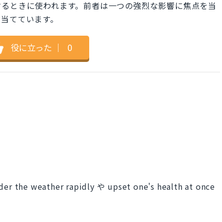
するときに使われます。前者は一つの強烈な影響に焦点を当
を当てています。
役に立った
｜
0
weather rapidly や upset one's health at once